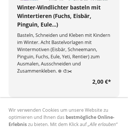
Winter-Windlichter basteln mit
Wintertieren (Fuchs, Eisbär,
Pinguin, Eule...)
Basteln, Schneiden und Kleben mit Kindern
im Winter. Acht Bastelvorlagen mit
Wintermotiven (Eisbär, Schneemann,
Pinguin, Fuchs, Eule, Yeti, Rentier) zum
Ausmalen, Ausschneiden und
Zusammenkleben. ❄️ 🎨✂️
2,00 €
*
* Alle Preise inkl. USt. zzgl.
Versand
Wir verwenden Cookies um unsere Website zu
optimieren und Ihnen das
bestmögliche Online-
Erlebnis
zu bieten. Mit dem Klick auf
„Alle erlauben“