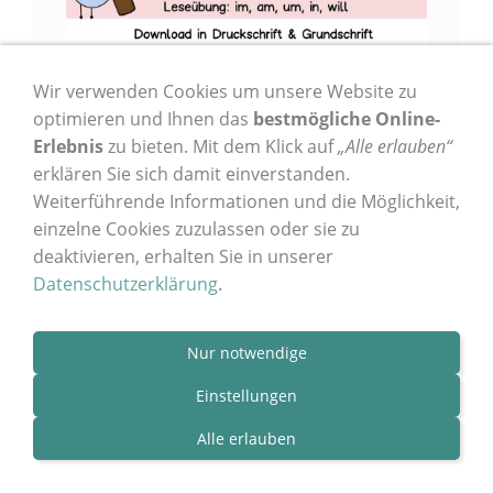
Wir verwenden Cookies um unsere Website zu
optimieren und Ihnen das
bestmögliche Online-
Erlebnis
zu bieten. Mit dem Klick auf
„Alle erlauben“
erklären Sie sich damit einverstanden.
Weiterführende Informationen und die Möglichkeit,
einzelne Cookies zuzulassen oder sie zu
deaktivieren, erhalten Sie in unserer
Leseheft Was macht Elmo?
Datenschutzerklärung
.
Leseübung Klasse 1
Arbeitsblätter zum Ausdrucken für ein
Nur notwendige
Mini-Leseheft für Leseanfänger in Klasse 1,
DaZ-Unterricht oder Leseförderung in der
Einstellungen
Förderschule.
Alle erlauben
1,00 €
*